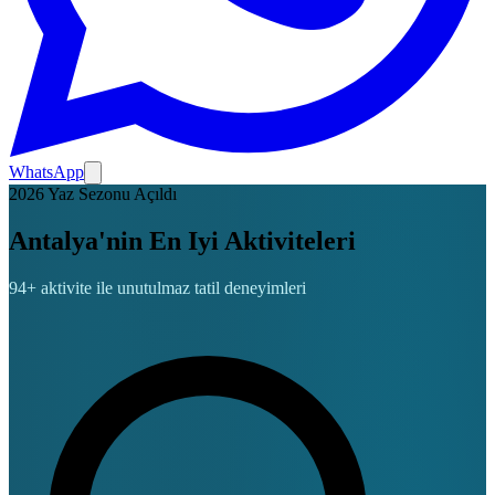
WhatsApp
2026 Yaz Sezonu Açıldı
Antalya'nin En Iyi Aktiviteleri
94+ aktivite ile unutulmaz tatil deneyimleri