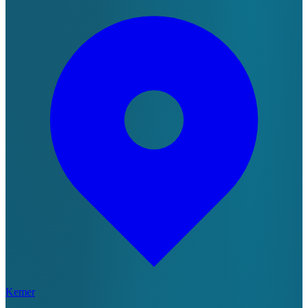
Kemer