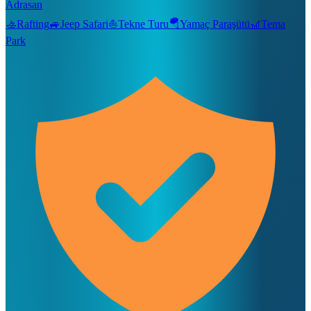
Adrasan
🚣
Rafting
🚙
Jeep Safari
⛵
Tekne Turu
🪂
Yamaç Paraşütü
🎢
Tema
Park