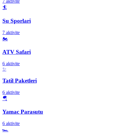
7
aktivite
🏄
Su Sporlari
7
aktivite
🏍️
ATV Safari
6
aktivite
✨
Tatil Paketleri
6
aktivite
🪂
Yamac Parasutu
6
aktivite
🏎️