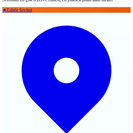
★
Editör Seçimi