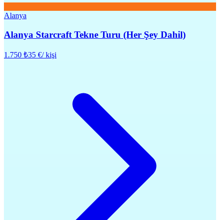
Alanya
Alanya Starcraft Tekne Turu (Her Şey Dahil)
1.750 ₺
35 €
/
kişi