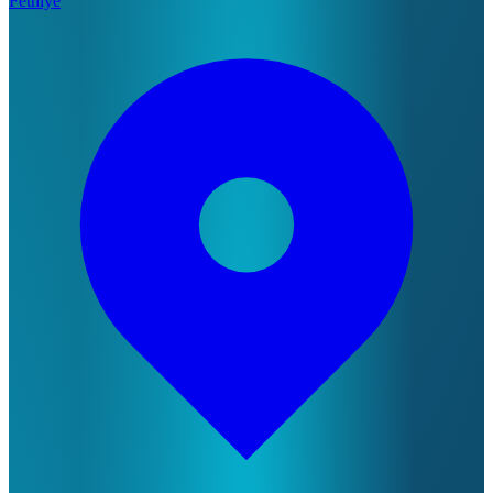
Fethiye