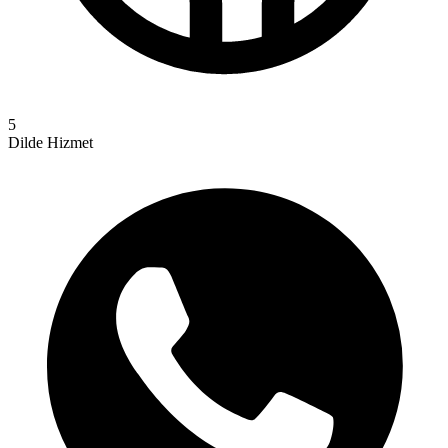
5
Dilde Hizmet