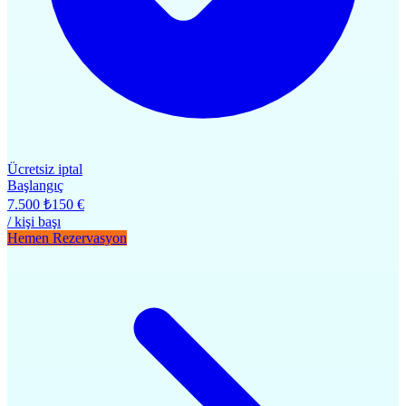
Ücretsiz iptal
Başlangıç
7.500 ₺
150 €
/
kişi başı
Hemen Rezervasyon