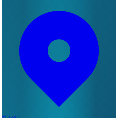
Manavgat