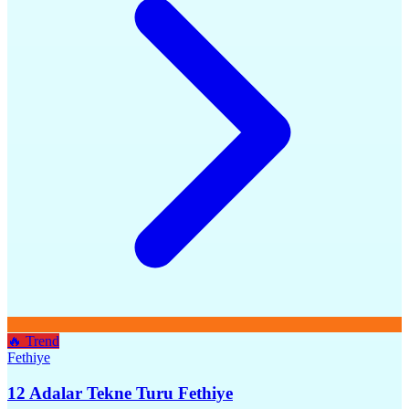
🔥
Trend
Fethiye
12 Adalar Tekne Turu Fethiye