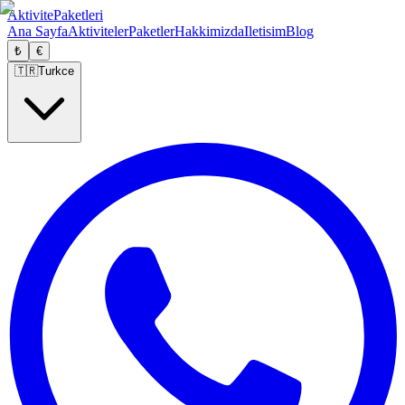
Aktivite
Paketleri
Ana Sayfa
Aktiviteler
Paketler
Hakkimizda
Iletisim
Blog
₺
€
🇹🇷
Turkce