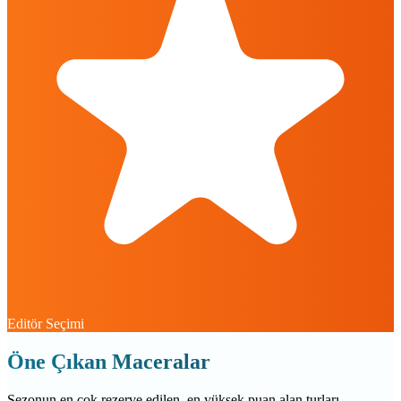
Editör Seçimi
Öne Çıkan Maceralar
Sezonun en çok rezerve edilen, en yüksek puan alan turları