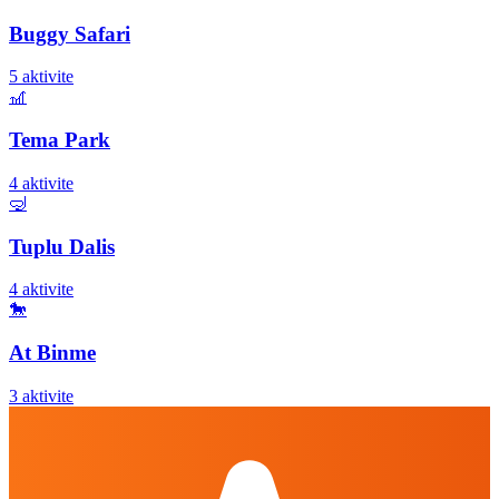
Buggy Safari
5
aktivite
🎢
Tema Park
4
aktivite
🤿
Tuplu Dalis
4
aktivite
🐎
At Binme
3
aktivite