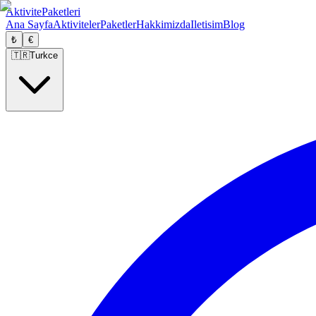
Aktivite
Paketleri
Ana Sayfa
Aktiviteler
Paketler
Hakkimizda
Iletisim
Blog
₺
€
🇹🇷
Turkce