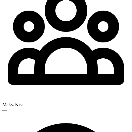
Maks. Kisi
—