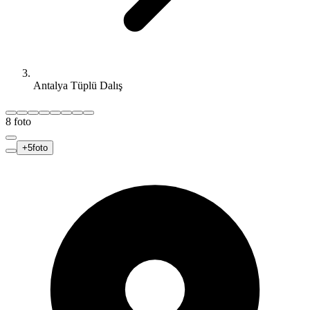
Antalya Tüplü Dalış
8
foto
+
5
foto