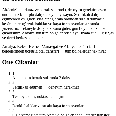
Akdeniz’in turkuaz ve berrak sularında, deneyim gerektirmeyen
unutulmaz bir tüplü dalış deneyimi yaşayın. Sertifikalı dalış
eğitmenleri eşliğinde kısa bir eğitimin ardından su altı dünyasını
keşfeder, rengârenk balıklar ve kaya formasyonları arasında
yüzersiniz. Tekneyle dalış noktasına gider, gün boyu denizin tadını
çıkarırsınız. Antalya’nın tüm bölgelerinden aynı fiyata sunulur; 8 yaş
ve üzeri herkes katılabilir.
Antalya, Belek, Kemer, Manavgat ve Alanya ile tüm tatil
beldelerinden ücretsiz otel transferi — tüm bölgelerden tek fiyat.
One Cikanlar
1
Akdeniz’in berrak sularında 2 dalış
2
Sertifikalı eğitmen — deneyim gerekmez
3
Tekneyle dalış noktasına ulaşım
4
Renkli balıklar ve su altı kaya formasyonları
5
Öğle yemeği ve tüm Antalya bölgelerinden ücretsiz transfer