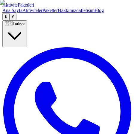
Aktivite
Paketleri
Ana Sayfa
Aktiviteler
Paketler
Hakkimizda
Iletisim
Blog
₺
€
🇹🇷
Turkce